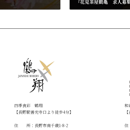
『花見茶屋鶴亀 求人募
2024年3月14日
四季食彩 鶴翔
和
【長野駅善光寺口より徒歩4分】
【
住 所：長野市南千歳1-8-2
住