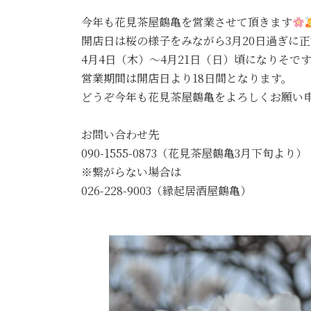
更
今年も花見茶屋鶴亀を営業させて頂きます
新
日
開店日は桜の様子をみながら3月20日過ぎに
時
4月4日（木）～4月21日（日）頃になりそ
:
営業期間は開店日より18日間となります。
どうぞ今年も花見茶屋鶴亀をよろしくお願い
お問い合わせ先
090-1555-0873（花見茶屋鶴亀3月下旬より）
※繋がらない場合は
026-228-9003（縁起居酒屋鶴亀）