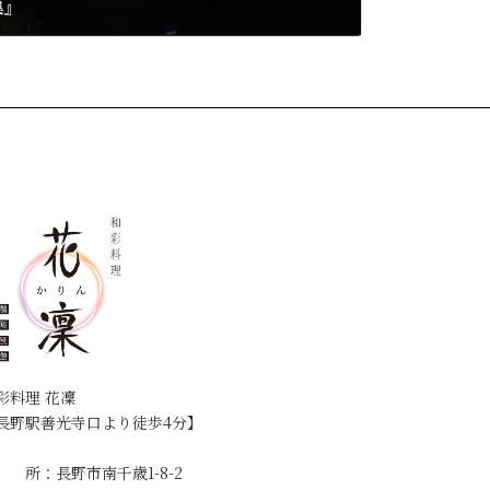
集』
彩料理 花凜
長野駅善光寺口より徒歩4分】
 所：長野市南千歳1-8-2