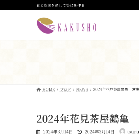
コ
ナ
食と空間を通して笑顔を作る
ン
ビ
テ
ゲ
ン
ー
ツ
シ
へ
ョ
ス
ン
キ
に
ッ
移
プ
動
HOME
ブログ
NEWS
2024年花見茶屋鶴亀 営
2024年花見茶屋鶴亀
最
2024年3月14日
2024年3月14日
tsur
終