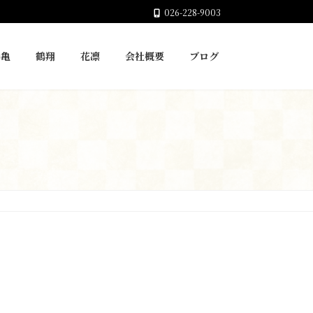
026-228-9003
鶴亀
鶴翔
花凛
会社概要
ブログ